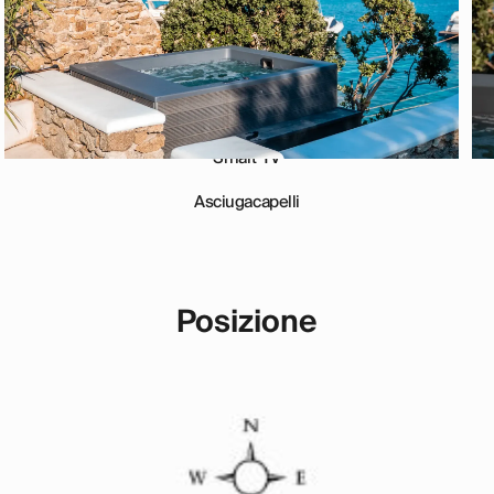
Mykonos rilassato, privato e piacevole.
Cucina completamente attrezzata
Smart TV
Asciugacapelli
Posizione