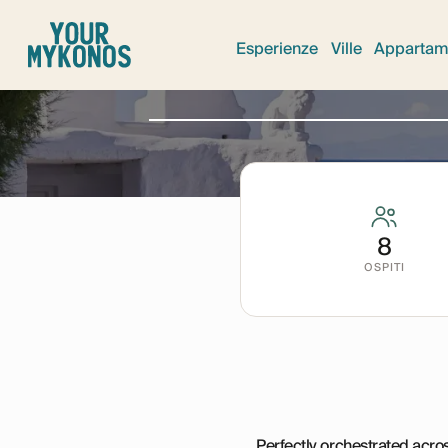
Vi
Esperienze
Ville
Appartam
8
OSPITI
Perfectly orchestrated acro