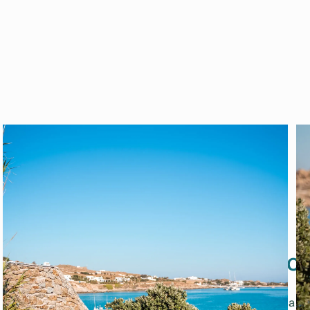
i cui hai bisogno per un soggio
Questa villa combina servizi accurati e spazi abitativi
confortevoli per rendere ogni momento del tuo soggiorno a