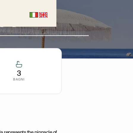
los
3
BAGNI
a represents the pinnacle of