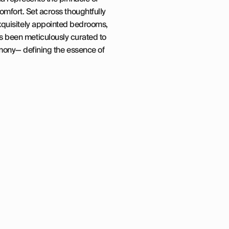
mfort. Set across thoughtfully
xquisitely appointed bedrooms,
 been meticulously curated to
rmony— defining the essence of