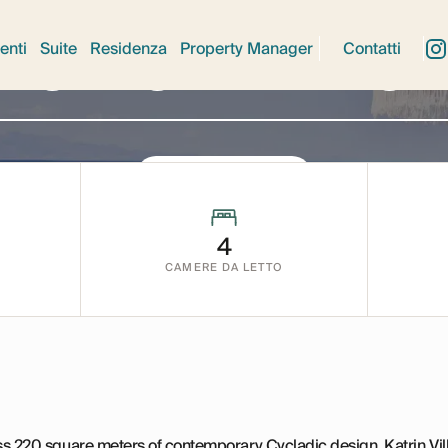
PLATIS YIALOS
lla Katrin Yia
enti
Suite
Residenza
Property Manager
Contatti
Richiedi disponibilità
4
CAMERE DA LETTO
ss 220 square meters of contemporary Cycladic design, Katrin Vill