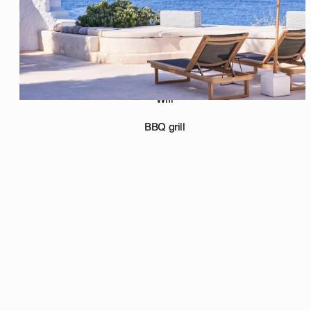
Aria condizionata
Wifi
BBQ grill