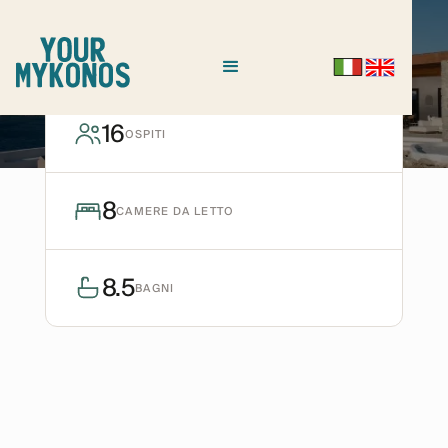
ALEOMANDRA
Villa Bliss
16
OSPITI
Richiedi disponibilità
8
CAMERE DA LETTO
8.5
BAGNI