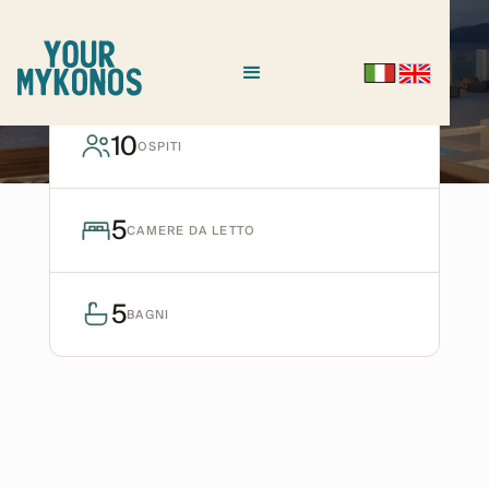
AGIOS IOANNIS
Villa Aegea
10
OSPITI
Richiedi disponibilità
5
CAMERE DA LETTO
5
BAGNI